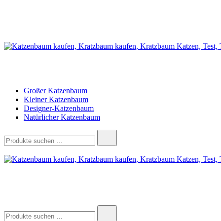
Zum
Inhalt
springen
katzenbaum.net
Kratzbaum für Katzen
Großer Katzenbaum
Kleiner Katzenbaum
Designer-Katzenbaum
Natürlicher Katzenbaum
Suchen
nach:
katzenbaum.net
Kratzbaum für Katzen
Suchen
nach: