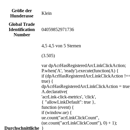
Größe der
Klein
Hunderasse
Global Trade
Identification
04059852971736
Number
4,5 4,5 von 5 Sternen
(3.505)
var dpAcrHasRegisteredArcLinkClickAction;
P.when('A', 'ready').execute(function(A) {
if (dpAcrHasRegisteredArcLinkClickAction !=
true) {
dpAcrHasRegisteredArcLinkClickAction = true
A.declarative(
'acrLink-click-metrics', 'click',
{ "allowLinkDefault": true },
function (event) {
if (window.ue) {
ue.count("acrLinkClickCount",
(ue.count("acrLinkClickCount"), 0) + 1);
Durchschnittliche
}