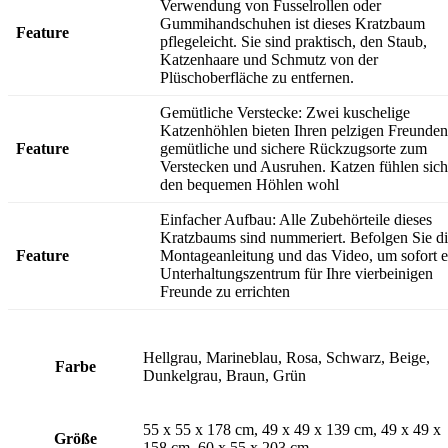
Verwendung von Fusselrollen oder
Gummihandschuhen ist dieses Kratzbaum
Feature
pflegeleicht. Sie sind praktisch, den Staub,
Katzenhaare und Schmutz von der
Plüschoberfläche zu entfernen.
Gemütliche Verstecke: Zwei kuschelige
Katzenhöhlen bieten Ihren pelzigen Freunden
Feature
gemütliche und sichere Rückzugsorte zum
Verstecken und Ausruhen. Katzen fühlen sich
den bequemen Höhlen wohl
Einfacher Aufbau: Alle Zubehörteile dieses
Kratzbaums sind nummeriert. Befolgen Sie d
Feature
Montageanleitung und das Video, um sofort e
Unterhaltungszentrum für Ihre vierbeinigen
Freunde zu errichten
Hellgrau, Marineblau, Rosa, Schwarz, Beige,
Farbe
Dunkelgrau, Braun, Grün
55 x 55 x 178 cm, 49 x 49 x 139 cm, 49 x 49 x
Größe
158 cm, 60 x 55 x 203 cm