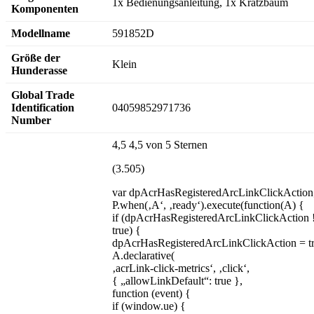
1x Bedienungsanleitung, 1x Kratzbaum
Komponenten
Modellname
591852D
Größe der
Klein
Hunderasse
Global Trade
Identification
04059852971736
Number
4,5 4,5 von 5 Sternen
(3.505)
var dpAcrHasRegisteredArcLinkClickAction
P.when(‚A‘, ‚ready‘).execute(function(A) {
if (dpAcrHasRegisteredArcLinkClickAction 
true) {
dpAcrHasRegisteredArcLinkClickAction = tr
A.declarative(
‚acrLink-click-metrics‘, ‚click‘,
{ „allowLinkDefault“: true },
function (event) {
if (window.ue) {