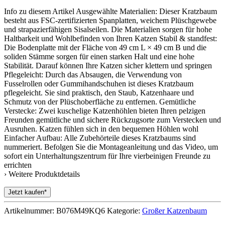
Info zu diesem Artikel Ausgewählte Materialien: Dieser Kratzbaum
besteht aus FSC-zertifizierten Spanplatten, weichem Plüschgewebe
und strapazierfähigen Sisalseilen. Die Materialien sorgen für hohe
Haltbarkeit und Wohlbefinden von Ihren Katzen Stabil & standfest:
Die Bodenplatte mit der Fläche von 49 cm L × 49 cm B und die
soliden Stämme sorgen für einen starken Halt und eine hohe
Stabilität. Darauf können Ihre Katzen sicher klettern und springen
Pflegeleicht: Durch das Absaugen, die Verwendung von
Fusselrollen oder Gummihandschuhen ist dieses Kratzbaum
pflegeleicht. Sie sind praktisch, den Staub, Katzenhaare und
Schmutz von der Plüschoberfläche zu entfernen. Gemütliche
Verstecke: Zwei kuschelige Katzenhöhlen bieten Ihren pelzigen
Freunden gemütliche und sichere Rückzugsorte zum Verstecken und
Ausruhen. Katzen fühlen sich in den bequemen Höhlen wohl
Einfacher Aufbau: Alle Zubehörteile dieses Kratzbaums sind
nummeriert. Befolgen Sie die Montageanleitung und das Video, um
sofort ein Unterhaltungszentrum für Ihre vierbeinigen Freunde zu
errichten
› Weitere Produktdetails
Jetzt kaufen*
Artikelnummer:
B076M49KQ6
Kategorie:
Großer Katzenbaum