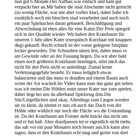
nun gut 6 Monate.Der Aufbau war einfach und kam gut
verpackt hier an.Mir haben die sisal Abschnitte nicht gereicht
(zu wenig Fläche, war mir aber vorher klar), daher habe ich
zusätzlich noch ein bisschen sisal verarbeitet und auch noch
ein paar Spielsachen daran gebastelt. Beschäftigung und
Abwechslung ist eben alles für eine Katze.Der Preis spiegelt
sich in der Qualität wieder. Wir haben den Kratzbaum für
unseren 1 Jahr alten Kater (europäisch Kurzhaar mit knappen
4kg) gekauft. Recht schnell ist der vorne gelegene Sitzplatz
locker geworden. Die Schrauben sitzen fest, daher muss es
am Gewinde oder an der Fassung liegen. Da wir aber bald
einen noch größeren Kratzbaum benötigen, stört mich das
nicht für den Preis nicht so unbedingt. Zumal keine
Verletzungsgefahr besteht. Er muss lediglich etwas
balancieren und das muss er draußen auf einem Baum auch
wenn der Ast wackelt.Im Video kann man das ganz gut sehen
was ich meine.Die Höhlen nutzt unser Kater nur zum spielen,
daher liegt bei uns da allerhand Spielzeug drin.Die
Sitz/Liegeflächen sind okay. Allerdings zum Liegen werden
sie zu klein, da nimmt er nun oft auch das Dach von der
Höhle oder wirklich nur noch die Fläche wo die Umrandung
ist. Da der Kratzbaum am Fenster steht knickt das nicht um
und er hat halt. Aber draufpassen tut er eigentlich nicht mehr,
das sah vor ein paar Monaten noch besser aus.Ich kann aber
sagen, dass er den Kratzbaum echt mag und gerne von dort