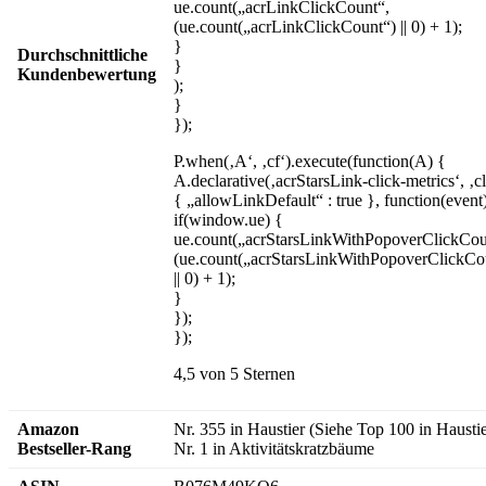
ue.count(„acrLinkClickCount“,
(ue.count(„acrLinkClickCount“) || 0) + 1);
}
Durchschnittliche
}
Kundenbewertung
);
}
});
P.when(‚A‘, ‚cf‘).execute(function(A) {
A.declarative(‚acrStarsLink-click-metrics‘, ‚cl
{ „allowLinkDefault“ : true }, function(event
if(window.ue) {
ue.count(„acrStarsLinkWithPopoverClickCou
(ue.count(„acrStarsLinkWithPopoverClickCo
|| 0) + 1);
}
});
});
4,5 von 5 Sternen
Amazon
Nr. 355 in Haustier (Siehe Top 100 in Haustie
Bestseller-Rang
Nr. 1 in Aktivitätskratzbäume