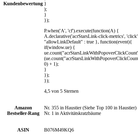
Kundenbewertung
}
);
}
});
P.when('A', 'cf').execute(function(A) {
A.declarative('acrStarsLink-click-metrics', 'click'
"allowLinkDefault" : true }, function(event){
if(window.ue) {
ue.count("acrStarsLinkWithPopoverClickCount
(ue.count("acrStarsLinkWithPopoverClickCount
0) + 1);
}
});
});
4,5 von 5 Sternen
Amazon
Nr. 355 in Haustier (Siehe Top 100 in Haustier)
Bestseller-Rang
Nr. 1 in Aktivitätskratzbäume
ASIN
B076M49KQ6